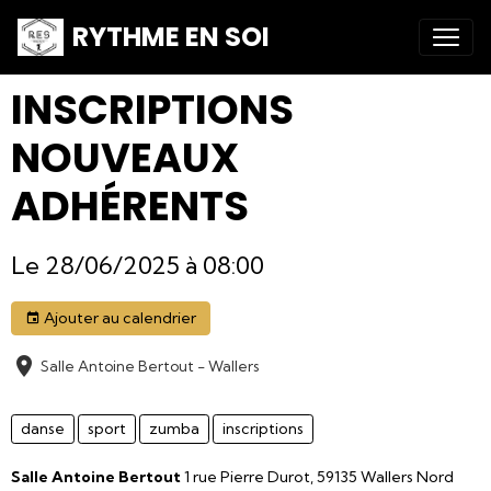
RYTHME EN SOI
INSCRIPTIONS
NOUVEAUX
ADHÉRENTS
Le 28/06/2025
à 08:00
Ajouter au calendrier
Salle Antoine Bertout - Wallers
danse
sport
zumba
inscriptions
Salle Antoine Bertout
1 rue Pierre Durot, 59135 Wallers Nord